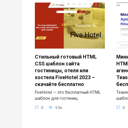
Стильный готовый HTML
Мин
CSS шаблон сайта
HTML
гостиницы, отеля или
аген
хостела FiveHotel 2023 –
Teas
скачайте бесплатно
бесп
FiveHotel — это бесплатный HTML
Tease
шаблон для гостиниц
шабл
0
5.3к.
0