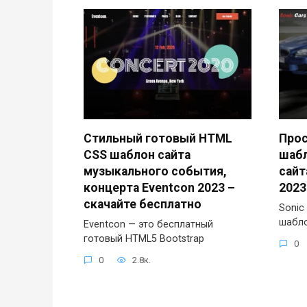
Стильный готовый HTML
Прос
CSS шаблон сайта
шабл
музыкального события,
сайт
концерта Eventcon 2023 –
2023
скачайте бесплатно
Sonic
шабло
Eventcon — это бесплатный
готовый HTML5 Bootstrap
0
0
2.8к.