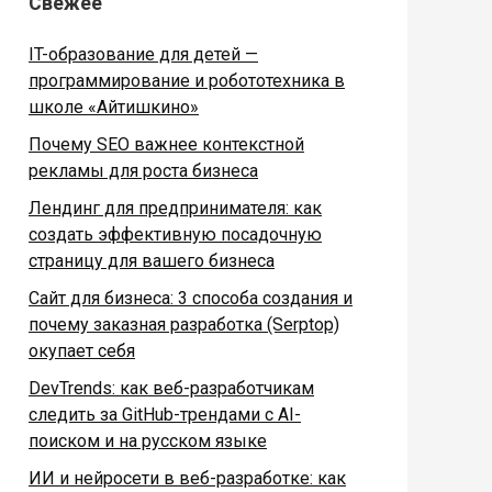
Свежее
IT-образование для детей —
программирование и робототехника в
школе «Айтишкино»
Почему SEO важнее контекстной
рекламы для роста бизнеса
Лендинг для предпринимателя: как
создать эффективную посадочную
страницу для вашего бизнеса
Сайт для бизнеса: 3 способа создания и
почему заказная разработка (Serptop)
окупает себя
DevTrends: как веб-разработчикам
следить за GitHub-трендами с AI-
поиском и на русском языке
ИИ и нейросети в веб-разработке: как