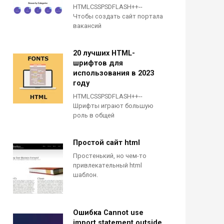
HTMLCSSPSDFLASH++--
Чтобы создать сайт портала
вакансий
20 лучших HTML-
шрифтов для
использования в 2023
году
HTMLCSSPSDFLASH++--
Шрифты играют большую
роль в общей
Простой сайт html
Простенький, но чем-то
привлекательный html
шаблон.
Ошибка Cannot use
import statement outside