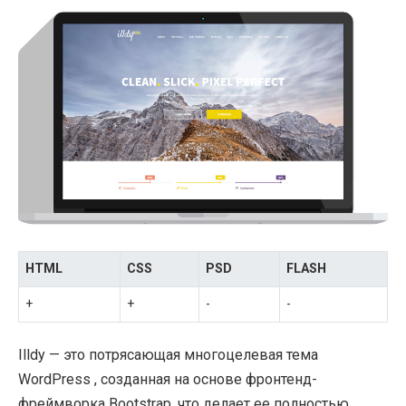
HTML
CSS
PSD
FLASH
+
+
-
-
Illdy — это потрясающая многоцелевая тема
WordPress , созданная на основе фронтенд-
фреймворка Bootstrap, что делает ее полностью