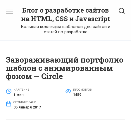
Перейти
Блог о разработке сайтов
к
содержанию
на HTML, CSS и Javascript
Большая коллекция шаблонов для сайтов и
статей по разработке
Завораживающий портфолио
шаблон с анимированным
фоном — Circle
НА ЧТЕНИЕ
ПРОСМОТРОВ
1 мин
1459
ОПУБЛИКОВАНО
05 января 2017