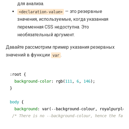
для анализа.
— это резервные
<declaration-value>
значения, используемые, когда указанная
переменная CSS недоступна. Это
необязательный аргумент.
Давайте рассмотрим пример указания резервных
значений в функции
.
var
:root
 {

background-color
: 
rgb
(
111
, 
6
, 
146
);

}

body
 {

background
: 
var
(--background-colour, royalpurple, 
/* There is no --background-colour, hence the fall