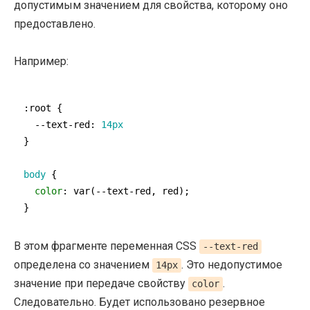
допустимым значением для свойства, которому оно
предоставлено.
Например:
:root
 { 

--text-red
: 
14px
} 

body
 { 

color
: 
var
(--text-red, red);

}
В этом фрагменте переменная CSS
--text-red
определена со значением
. Это недопустимое
14px
значение при передаче свойству
.
color
Следовательно. Будет использовано резервное