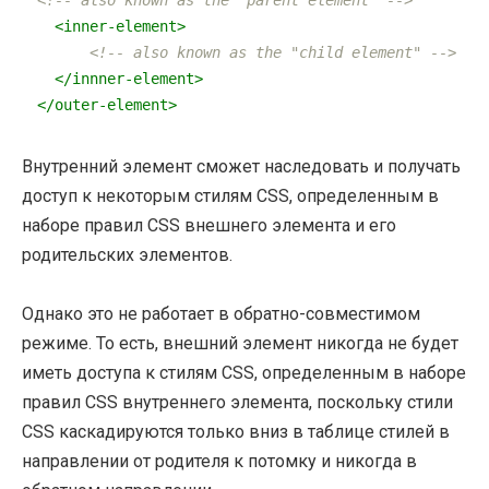
<!-- also known as the "parent element" -->
<
inner-element
>
<!-- also known as the "child element" -->
</
innner-element
>
</
outer-element
>
Внутренний элемент сможет наследовать и получать
доступ к некоторым стилям CSS, определенным в
наборе правил CSS внешнего элемента и его
родительских элементов.
Однако это не работает в обратно-совместимом
режиме. То есть, внешний элемент никогда не будет
иметь доступа к стилям CSS, определенным в наборе
правил CSS внутреннего элемента, поскольку стили
CSS каскадируются только вниз в таблице стилей в
направлении от родителя к потомку и никогда в