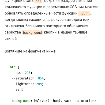
функцией цвета
. Сохраняя каждое значение
hsl
компонента функции в переменных CSS, вы можете
обновлять определенные части функции
,
hsl()
когда кнопка находится в фокусе, наведена или
отключена, без явного повторного обновления
свойства
кнопки в нашей таблице
background
стилей.
Взгляните на фрагмент ниже:
.btn
 {

--hue
: 
216
;

--saturation
: 
85%
;

--lightness
: 
28%
;

--a
: 
1
;

background
: 
hsl
(
var
(--hue), 
var
(--saturation), 
va