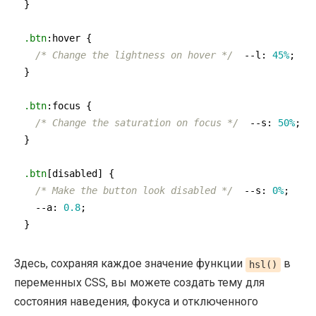
}

.btn
:hover
 {

/* Change the lightness on hover */
--l
: 
45%
;

}

.btn
:focus
 {

/* Change the saturation on focus */
--s
: 
50%
;

}

.btn
[disabled]
 {

/* Make the button look disabled */
--s
: 
0%
;

--a
: 
0.8
;

}
Здесь, сохраняя каждое значение функции
в
hsl()
переменных CSS, вы можете создать тему для
состояния наведения, фокуса и отключенного