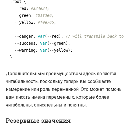
:root {

  --red: 
#a24e34;
  --green: 
#01f3e6;
  --yellow: 
#f0e765;
  --danger: 
var
(--red); 
// will transpile back to t
  --success: 
var
(--green);

  --warning: 
var
(--yellow);

}
Дополнительным преимуществом здесь является
читабельность, поскольку теперь вы сообщаете
намерение или роль переменной. Это может помочь
вам писать имена переменных, которые более
читабельны, описательны и понятны.
Резервные значения