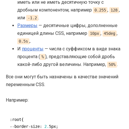
иметь или не иметь десятичную точку с
дробным компонентом, например
,
,
0.255
128
или
.
-1.2
Размеры
— десятичные цифры, дополненные
единицей длины CSS, например
,
,
10px
45deg
,.
0.5s
И
проценты
— числа с суффиксом в виде знака
процента (
), представляющие собой дробь
%
какой-либо другой величины. Например,
.
50%
Все они могут быть назначены в качестве значений
переменным CSS.
Например:
:root{

--border-
size
: 
2.
5px;
