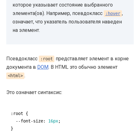
которое указывает состояние выбранного
элемента(ов). Например, псевдокласс
,
:hover
означает, что указатель пользователя наведен
на элемент.
Псевдокласс
представляет элемент в корне
:root
документа в
DOM
. В HTML это обычно элемент
.
<html>
Это означает синтаксис:
:root
 {

--font-size
: 
16px
;
