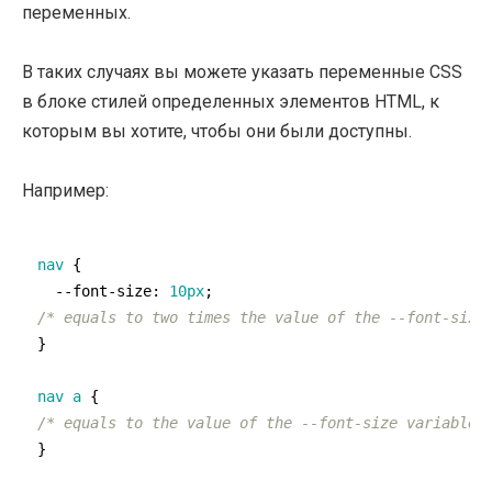
переменных.
В таких случаях вы можете указать переменные CSS
в блоке стилей определенных элементов HTML, к
которым вы хотите, чтобы они были доступны.
Например:
nav
 {

--font-size
: 
10px
/* equals to two times the value of the --font-size
}

nav
a
/* equals to the value of the --font-size variable 