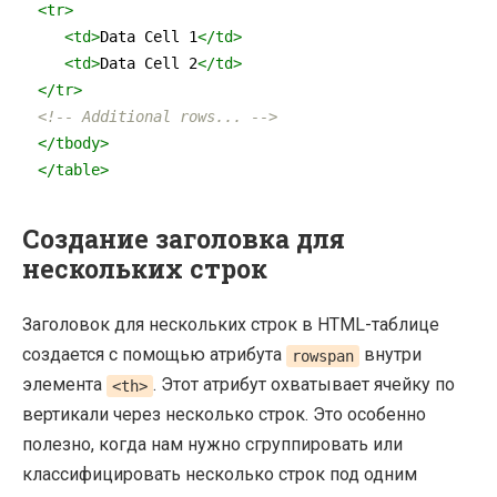
<
tr
>
<
td
>
Data Cell 1
</
td
>
<
td
>
Data Cell 2
</
td
>
</
tr
>
<!-- Additional rows... -->
</
tbody
>
</
table
>
Создание заголовка для
нескольких строк
Заголовок для нескольких строк в HTML-таблице
создается с помощью атрибута
внутри
rowspan
элемента
. Этот атрибут охватывает ячейку по
<th>
вертикали через несколько строк. Это особенно
полезно, когда нам нужно сгруппировать или
классифицировать несколько строк под одним