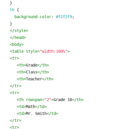
th
 {

background-color
: 
#f2f2f9
;

</
style
>
</
head
>
<
body
>
<
table
style
=
"width:100%"
>
<
tr
>
<
th
>
Grade
</
th
>
<
th
>
Class
</
th
>
<
th
>
Teacher
</
th
>
</
tr
>
<
tr
>
<
th
rowspan
=
"2"
>
Grade 10
</
th
>
<
td
>
Math
</
td
>
<
td
>
Mr. Smith
</
td
>
</
tr
>
<
tr
>