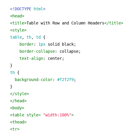
<!DOCTYPE 
html
>
<
head
>
<
title
>
Table with Row and Column Headers
</
title
>
<
style
>
table
, 
th
, 
td
 {

border
: 
1px
 solid black;

border-collapse
: collapse;

text-align
: center;

th
 {

background-color
: 
#f2f2f9
;

</
style
>
</
head
>
<
body
>
<
table
style
= 
"width:100%"
>
<
thead
>
<
tr
>