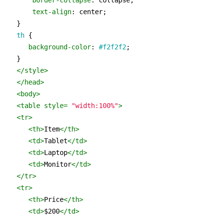
border-collapse
: collapse;

text-align
: center;

th
 {

background-color
: 
#f2f2f2
;

</
style
>
</
head
>
<
body
>
<
table
style
= 
"width:100%"
>
<
tr
>
<
th
>
Item
</
th
>
<
td
>
Tablet
</
td
>
<
td
>
Laptop
</
td
>
<
td
>
Monitor
</
td
>
</
tr
>
<
tr
>
<
th
>
Price
</
th
>
<
td
>
$200
</
td
>