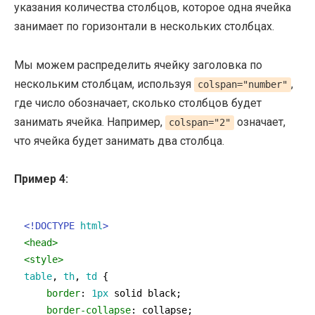
указания количества столбцов, которое одна ячейка
занимает по горизонтали в нескольких столбцах.
Мы можем распределить ячейку заголовка по
нескольким столбцам, используя
,
colspan="number"
где число обозначает, сколько столбцов будет
занимать ячейка. Например,
означает,
colspan="2"
что ячейка будет занимать два столбца.
Пример 4:
<!DOCTYPE 
html
>
<
head
>
<
style
>
table
, 
th
, 
td
 {

border
: 
1px
 solid black;

border-collapse
: collapse;
