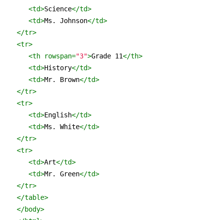
<
td
>
Science
</
td
>
<
td
>
Ms. Johnson
</
td
>
</
tr
>
<
tr
>
<
th
rowspan
=
"3"
>
Grade 11
</
th
>
<
td
>
History
</
td
>
<
td
>
Mr. Brown
</
td
>
</
tr
>
<
tr
>
<
td
>
English
</
td
>
<
td
>
Ms. White
</
td
>
</
tr
>
<
tr
>
<
td
>
Art
</
td
>
<
td
>
Mr. Green
</
td
>
</
tr
>
</
table
>
</
body
>