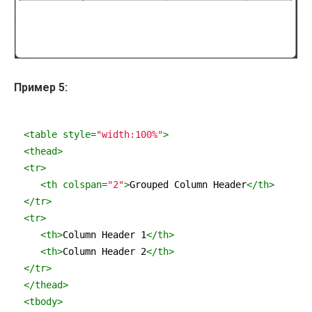
Пример 5:
<
table
style
=
"width:100%"
>
<
thead
>
<
tr
>
<
th
colspan
=
"2"
>
Grouped Column Header
</
th
>
</
tr
>
<
tr
>
<
th
>
Column Header 1
</
th
>
<
th
>
Column Header 2
</
th
>
</
tr
>
</
thead
>
<
tbody
>