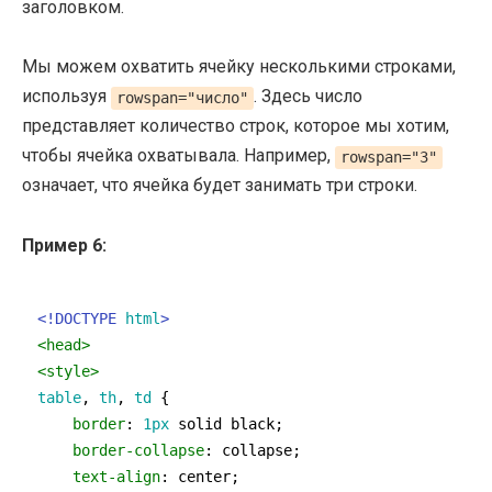
заголовком.
Мы можем охватить ячейку несколькими строками,
используя
. Здесь число
rowspan="число"
представляет количество строк, которое мы хотим,
чтобы ячейка охватывала. Например,
rowspan="3"
означает, что ячейка будет занимать три строки.
Пример 6:
<!DOCTYPE 
html
>
<
head
>
<
style
>
table
, 
th
, 
td
 {

border
: 
1px
 solid black;

border-collapse
: collapse;

text-align
: center;
