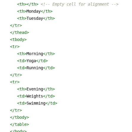
<
th
>
</
th
>
<!-- Empty cell for alignment -->
<
th
>
Monday
</
th
>
<
th
>
Tuesday
</
th
>
</
tr
>
</
thead
>
<
tbody
>
<
tr
>
<
th
>
Morning
</
th
>
<
td
>
Yoga
</
td
>
<
td
>
Running
</
td
>
</
tr
>
<
tr
>
<
th
>
Evening
</
th
>
<
td
>
Weights
</
td
>
<
td
>
Swimming
</
td
>
</
tr
>
</
tbody
>
</
table
>
</
body
>