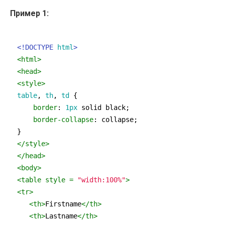
Пример 1:
<!DOCTYPE 
html
>
<
html
>
<
head
>
<
style
>
table
, 
th
, 
td
 {

border
: 
1px
 solid black;

border-collapse
: collapse;

</
style
>
</
head
>
<
body
>
<
table
style
 = 
"width:100%"
>
<
tr
>
<
th
>
Firstname
</
th
>
<
th
>
Lastname
</
th
>