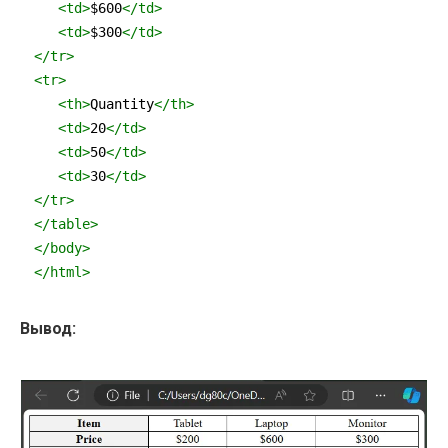
<
td
>
$600
</
td
>
<
td
>
$300
</
td
>
</
tr
>
<
tr
>
<
th
>
Quantity
</
th
>
<
td
>
20
</
td
>
<
td
>
50
</
td
>
<
td
>
30
</
td
>
</
tr
>
</
table
>
</
body
>
</
html
>
Вывод: