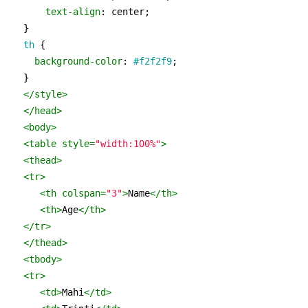
text-align
: center;

th
 {

background-color
: 
#f2f2f9
;

</
style
>
</
head
>
<
body
>
<
table
style
=
"width:100%"
>
<
thead
>
<
tr
>
<
th
colspan
=
"3"
>
Name
</
th
>
<
th
>
Age
</
th
>
</
tr
>
</
thead
>
<
tbody
>
<
tr
>
<
td
>
Mahi
</
td
>