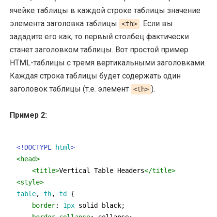
ячейке таблицы в каждой строке таблицы значение
элемента заголовка таблицы
. Если вы
<th>
зададите его как, то первый столбец фактически
станет заголовком таблицы. Вот простой пример
HTML-таблицы с тремя вертикальными заголовками.
Каждая строка таблицы будет содержать один
заголовок таблицы (т.е. элемент
).
<th>
Пример 2:
<!DOCTYPE 
html
>
<
head
>
<
title
>
Vertical Table Headers
</
title
>
<
style
>
table
, 
th
, 
td
 {

border
: 
1px
 solid black;
