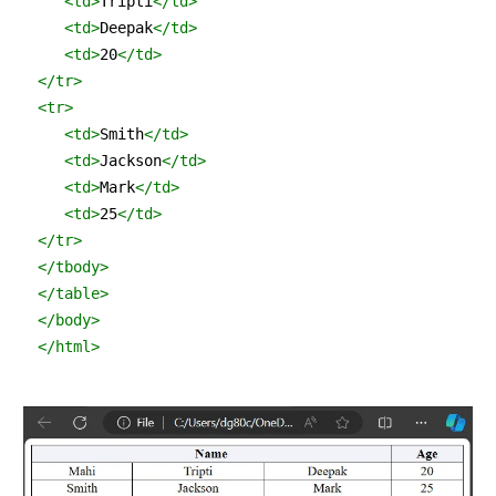
<
td
>
Tripti
</
td
>
<
td
>
Deepak
</
td
>
<
td
>
20
</
td
>
</
tr
>
<
tr
>
<
td
>
Smith
</
td
>
<
td
>
Jackson
</
td
>
<
td
>
Mark
</
td
>
<
td
>
25
</
td
>
</
tr
>
</
tbody
>
</
table
>
</
body
>
</
html
>