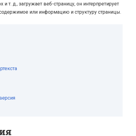
x и т. д., загружает веб-страницу, он интерпретирует
 содержимое или информацию и структуру страницы.
ртекста
версия
ия