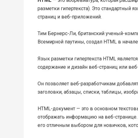
HTML
— это аббревиатура, которая расшиф
разметки гипертекста). Это стандартный я
страниц и веб-приложений.
Тим Бернерс-Ли, британский ученый-комп
Всемирной паутины, создал HTML в начале 
Язык разметки гипертекста HTML является 
содержание и дизайн веб-страниц или веб-
Он позволяет веб-разработчикам добавлят
заголовки, абзацы, списки, таблицы, изоб
HTML-документ — это в основном текстовы
отображать информацию на веб-странице. Э
его отличным выбором для новичков, кото