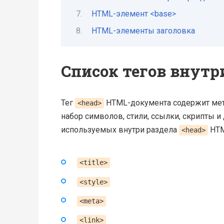
HTML-элемент <base>
HTML-элементы заголовка
Список тегов внутр
Тег
HTML-документа содержит мета
<head>
набор символов, стили, ссылки, скрипты 
используемых внутри раздела
HTM
<head>
<title>
<style>
<meta>
<link>