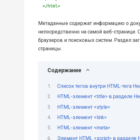
</
html
>
Метаданные содержат информацию о докум
непосредственно на самой веб-странице. 
браузеров и поисковых систем. Раздел за
страницы.
Содержание
Список тегов внутри HTML-тега He
HTML-элемент <title> в разделе H
HTML-элемент <style>
HTML-элемент <link>
HTML-элемент <meta>
Элемент HTML <script> в разделе 