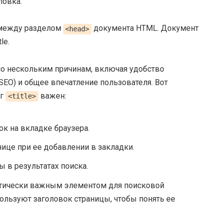
ловка.
между разделом
документа HTML. Документ
<head>
le.
о нескольким причинам, включая удобство
EO) и общее впечатление пользователя. Вот
ег
важен:
<title>
к на вкладке браузера.
нице при ее добавлении в закладки.
 в результатах поиска.
итически важным элементом для поисковой
льзуют заголовок страницы, чтобы понять ее