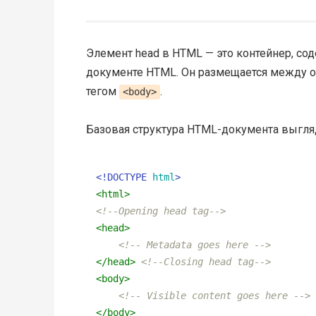
Элемент head в HTML — это контейнер, со
документе HTML. Он размещается между
тегом
.
<body>
Базовая структура HTML-документа выгл
<!DOCTYPE 
html
>
<
html
>
<!--Opening head tag-->
<
head
>
<!-- Metadata goes here -->
</
head
>
<!--Closing head tag-->
<
body
>
<!-- Visible content goes here -->
</
body
>