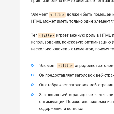
приблизительно 60–70 символов тега заго
Элемент
должен быть помещен 
<title>
HTML может иметь только один элемент tit
Тег
играет важную роль в HTML п
<title>
использования, поисковую оптимизацию (S
несколько ключевых моментов, почему т
Элемент
определяет заголово
<title>
Он предоставляет заголовок веб-стра
Он отображает заголовок веб-страницы
Заголовок веб-страницы является кр
оптимизации. Поисковые системы испо
содержание и контекст.