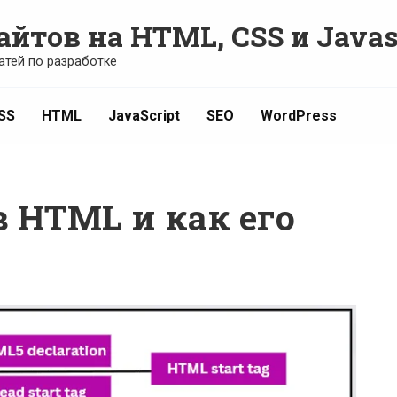
айтов на HTML, CSS и Javas
атей по разработке
SS
HTML
JavaScript
SEO
WordPress
 в HTML и как его